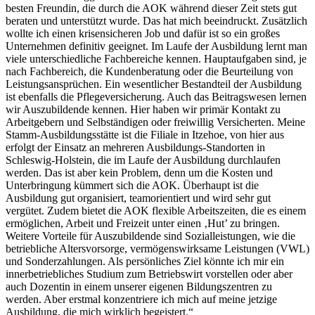
besten Freundin, die durch die AOK während dieser Zeit stets gut
beraten und unterstützt wurde. Das hat mich beeindruckt. Zusätzlich
wollte ich einen krisensicheren Job und dafür ist so ein großes
Unternehmen definitiv geeignet. Im Laufe der Ausbildung lernt man
viele unterschiedliche Fachbereiche kennen. Hauptaufgaben sind, je
nach Fachbereich, die Kundenberatung oder die Beurteilung von
Leistungsansprüchen. Ein wesentlicher Bestandteil der Ausbildung
ist ebenfalls die Pflegeversicherung. Auch das Beitragswesen lernen
wir Auszubildende kennen. Hier haben wir primär Kontakt zu
Arbeitgebern und Selbständigen oder freiwillig Versicherten. Meine
Stamm-Ausbildungsstätte ist die Filiale in Itzehoe, von hier aus
erfolgt der Einsatz an mehreren Ausbildungs-Standorten in
Schleswig-Holstein, die im Laufe der Ausbildung durchlaufen
werden. Das ist aber kein Problem, denn um die Kosten und
Unterbringung kümmert sich die AOK. Überhaupt ist die
Ausbildung gut organisiert, teamorientiert und wird sehr gut
vergütet. Zudem bietet die AOK flexible Arbeitszeiten, die es einem
ermöglichen, Arbeit und Freizeit unter einen
‚
Hut’ zu bringen.
Weitere Vorteile für Auszubildende sind Sozialleistungen, wie die
betriebliche Altersvorsorge, vermögenswirksame Leistungen (VWL)
und Sonderzahlungen. Als persönliches Ziel könnte ich mir ein
innerbetriebliches Studium zum Betriebswirt vorstellen oder aber
auch Dozentin in einem unserer eigenen Bildungszentren zu
werden. Aber erstmal konzentriere ich mich auf meine jetzige
Ausbildung, die mich wirklich begeistert.“